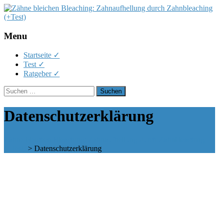
Menu
Skip
Startseite ✓
to
Test ✓
content
Ratgeber ✓
Suchen
nach:
Datenschutzerklärung
Zähne bleichen Bleaching: Zahnaufhellung durch Zahnbleaching
(+Test)
>
Datenschutzerklärung