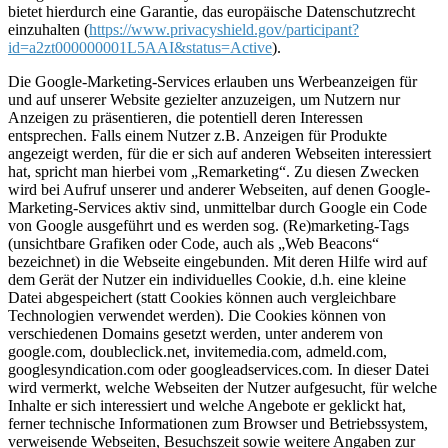
bietet hierdurch eine Garantie, das europäische Datenschutzrecht
einzuhalten (
https://www.privacyshield.gov/participant?
id=a2zt000000001L5AAI&status=Active
).
Die Google-Marketing-Services erlauben uns Werbeanzeigen für
und auf unserer Website gezielter anzuzeigen, um Nutzern nur
Anzeigen zu präsentieren, die potentiell deren Interessen
entsprechen. Falls einem Nutzer z.B. Anzeigen für Produkte
angezeigt werden, für die er sich auf anderen Webseiten interessiert
hat, spricht man hierbei vom „Remarketing“. Zu diesen Zwecken
wird bei Aufruf unserer und anderer Webseiten, auf denen Google-
Marketing-Services aktiv sind, unmittelbar durch Google ein Code
von Google ausgeführt und es werden sog. (Re)marketing-Tags
(unsichtbare Grafiken oder Code, auch als „Web Beacons“
bezeichnet) in die Webseite eingebunden. Mit deren Hilfe wird auf
dem Gerät der Nutzer ein individuelles Cookie, d.h. eine kleine
Datei abgespeichert (statt Cookies können auch vergleichbare
Technologien verwendet werden). Die Cookies können von
verschiedenen Domains gesetzt werden, unter anderem von
google.com, doubleclick.net, invitemedia.com, admeld.com,
googlesyndication.com oder googleadservices.com. In dieser Datei
wird vermerkt, welche Webseiten der Nutzer aufgesucht, für welche
Inhalte er sich interessiert und welche Angebote er geklickt hat,
ferner technische Informationen zum Browser und Betriebssystem,
verweisende Webseiten, Besuchszeit sowie weitere Angaben zur