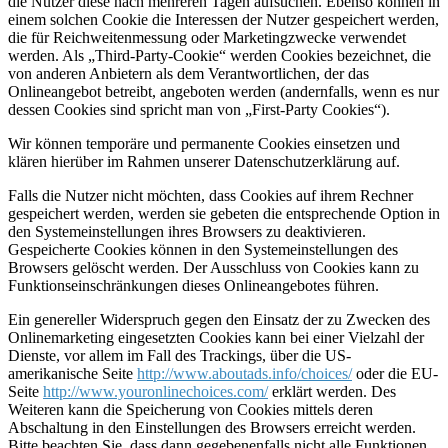
die Nutzer diese nach mehreren Tagen aufsuchen. Ebenso können in
einem solchen Cookie die Interessen der Nutzer gespeichert werden,
die für Reichweitenmessung oder Marketingzwecke verwendet
werden. Als „Third-Party-Cookie“ werden Cookies bezeichnet, die
von anderen Anbietern als dem Verantwortlichen, der das
Onlineangebot betreibt, angeboten werden (andernfalls, wenn es nur
dessen Cookies sind spricht man von „First-Party Cookies“).
Wir können temporäre und permanente Cookies einsetzen und
klären hierüber im Rahmen unserer Datenschutzerklärung auf.
Falls die Nutzer nicht möchten, dass Cookies auf ihrem Rechner
gespeichert werden, werden sie gebeten die entsprechende Option in
den Systemeinstellungen ihres Browsers zu deaktivieren.
Gespeicherte Cookies können in den Systemeinstellungen des
Browsers gelöscht werden. Der Ausschluss von Cookies kann zu
Funktionseinschränkungen dieses Onlineangebotes führen.
Ein genereller Widerspruch gegen den Einsatz der zu Zwecken des
Onlinemarketing eingesetzten Cookies kann bei einer Vielzahl der
Dienste, vor allem im Fall des Trackings, über die US-
amerikanische Seite
http://www.aboutads.info/choices/
oder die EU-
Seite
http://www.youronlinechoices.com/
erklärt werden. Des
Weiteren kann die Speicherung von Cookies mittels deren
Abschaltung in den Einstellungen des Browsers erreicht werden.
Bitte beachten Sie, dass dann gegebenenfalls nicht alle Funktionen