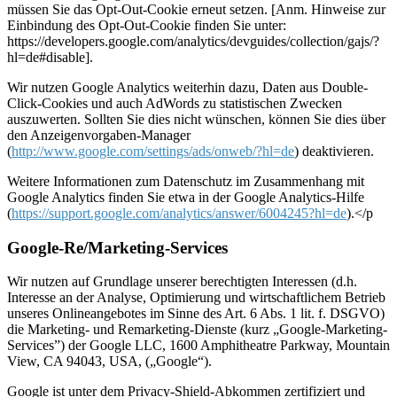
müssen Sie das Opt-Out-Cookie erneut setzen. [Anm. Hinweise zur
Einbindung des Opt-Out-Cookie finden Sie unter:
https://developers.google.com/analytics/devguides/collection/gajs/?
hl=de#disable].
Wir nutzen Google Analytics weiterhin dazu, Daten aus Double-
Click-Cookies und auch AdWords zu statistischen Zwecken
auszuwerten. Sollten Sie dies nicht wünschen, können Sie dies über
den Anzeigenvorgaben-Manager
(
http://www.google.com/settings/ads/onweb/?hl=de
) deaktivieren.
Weitere Informationen zum Datenschutz im Zusammenhang mit
Google Analytics finden Sie etwa in der Google Analytics-Hilfe
(
https://support.google.com/analytics/answer/6004245?hl=de
).
</p
Google-Re/Marketing-Services
Wir nutzen auf Grundlage unserer berechtigten Interessen (d.h.
Interesse an der Analyse, Optimierung und wirtschaftlichem Betrieb
unseres Onlineangebotes im Sinne des Art. 6 Abs. 1 lit. f. DSGVO)
die Marketing- und Remarketing-Dienste (kurz „Google-Marketing-
Services”) der Google LLC, 1600 Amphitheatre Parkway, Mountain
View, CA 94043, USA, („Google“).
Google ist unter dem Privacy-Shield-Abkommen zertifiziert und