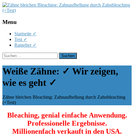
Menu
Skip
Startseite ✓
to
Test ✓
content
Ratgeber ✓
Suchen
nach:
Weiße Zähne: ✓ Wir zeigen,
wie es geht ✓
Zähne bleichen Bleaching: Zahnaufhellung durch Zahnbleaching
(+Test)
Bleaching, genial einfache Anwendung.
Professionelle Ergebnisse.
Millionenfach verkauft in den USA.