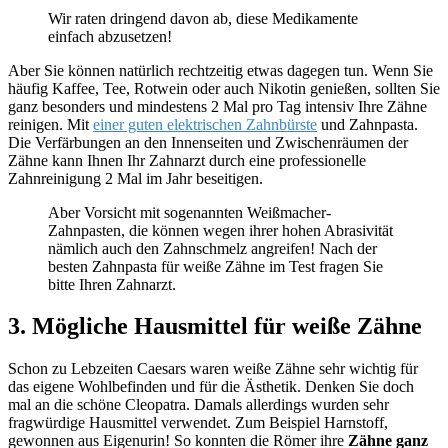
Wir raten dringend davon ab, diese Medikamente
einfach abzusetzen!
Aber Sie können natürlich rechtzeitig etwas dagegen tun. Wenn Sie
häufig Kaffee, Tee, Rotwein oder auch Nikotin genießen, sollten Sie
ganz besonders und mindestens 2 Mal pro Tag intensiv Ihre Zähne
reinigen. Mit
einer guten elektrischen Zahnbürste
und Zahnpasta.
Die Verfärbungen an den Innenseiten und Zwischenräumen der
Zähne kann Ihnen Ihr Zahnarzt durch eine professionelle
Zahnreinigung 2 Mal im Jahr beseitigen.
Aber Vorsicht mit sogenannten Weißmacher-
Zahnpasten, die können wegen ihrer hohen Abrasivität
nämlich auch den Zahnschmelz angreifen! Nach der
besten Zahnpasta für weiße Zähne im Test fragen Sie
bitte Ihren Zahnarzt.
3. Mögliche Hausmittel für weiße Zähne
Schon zu Lebzeiten Caesars waren weiße Zähne sehr wichtig für
das eigene Wohlbefinden und für die Ästhetik. Denken Sie doch
mal an die schöne Cleopatra. Damals allerdings wurden sehr
fragwürdige Hausmittel verwendet. Zum Beispiel Harnstoff,
gewonnen aus Eigenurin! So konnten die Römer ihre
Zähne ganz