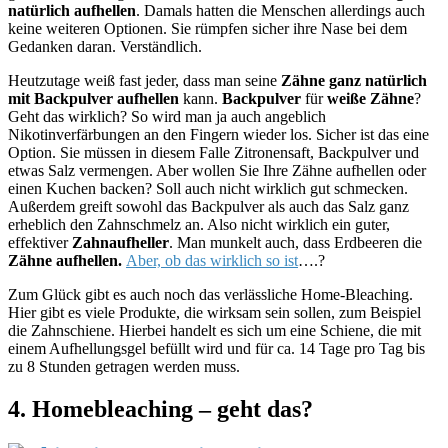
natürlich aufhellen
. Damals hatten die Menschen allerdings auch
keine weiteren Optionen. Sie rümpfen sicher ihre Nase bei dem
Gedanken daran. Verständlich.
Heutzutage weiß fast jeder, dass man seine
Zähne ganz natürlich
mit Backpulver aufhellen
kann.
Backpulver
für
weiße Zähne
?
Geht das wirklich? So wird man ja auch angeblich
Nikotinverfärbungen an den Fingern wieder los. Sicher ist das eine
Option. Sie müssen in diesem Falle Zitronensaft, Backpulver und
etwas Salz vermengen. Aber wollen Sie Ihre Zähne aufhellen oder
einen Kuchen backen? Soll auch nicht wirklich gut schmecken.
Außerdem greift sowohl das Backpulver als auch das Salz ganz
erheblich den Zahnschmelz an. Also nicht wirklich ein guter,
effektiver
Zahnaufheller
. Man munkelt auch, dass Erdbeeren die
Zähne aufhellen.
Aber, ob das wirklich so ist
….?
Zum Glück gibt es auch noch das verlässliche Home-Bleaching.
Hier gibt es viele Produkte, die wirksam sein sollen, zum Beispiel
die Zahnschiene. Hierbei handelt es sich um eine Schiene, die mit
einem Aufhellungsgel befüllt wird und für ca. 14 Tage pro Tag bis
zu 8 Stunden getragen werden muss.
4. Homebleaching – geht das?