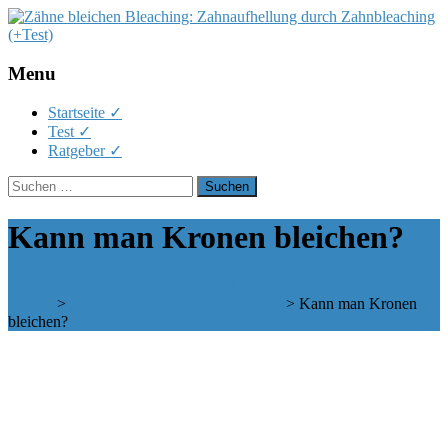
Menu
Skip
Startseite ✓
to
Test ✓
content
Ratgeber ✓
Suchen
nach:
Kann man Kronen bleichen?
Zähne bleichen Bleaching: Zahnaufhellung durch Zahnbleaching
(+Test)
>
Infos zum Thema Zähne bleichen
>
Kann man Kronen
bleichen?