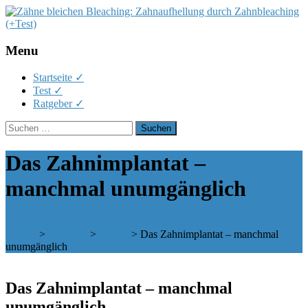
Menu
Skip
Startseite ✓
to
Test ✓
content
Ratgeber ✓
Suchen
nach:
Das Zahnimplantat –
manchmal unumgänglich
Zähne bleichen Bleaching: Zahnaufhellung durch Zahnbleaching
(+Test)
>
Ratgeber
>
Trends
>
Das Zahnimplantat – manchmal
unumgänglich
Das Zahnimplantat – manchmal
unumgänglich