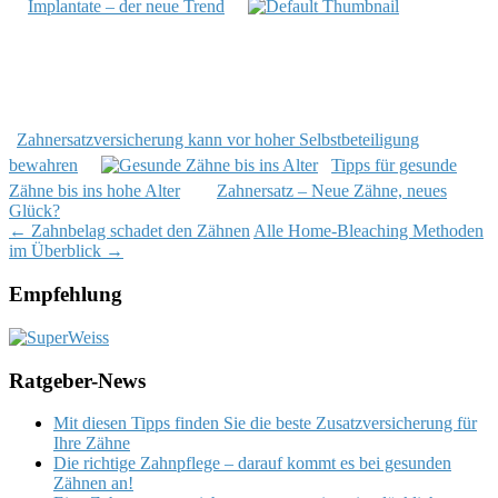
Implantate – der neue Trend
Zahnersatzversicherung kann vor hoher Selbstbeteiligung
bewahren
Tipps für gesunde
Zähne bis ins hohe Alter
Zahnersatz – Neue Zähne, neues
Glück?
Post
←
Zahnbelag schadet den Zähnen
Alle Home-Bleaching Methoden
im Überblick
→
navigation
Empfehlung
Ratgeber-News
Mit diesen Tipps finden Sie die beste Zusatzversicherung für
Ihre Zähne
Die richtige Zahnpflege – darauf kommt es bei gesunden
Zähnen an!