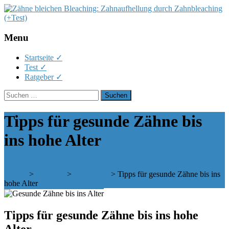
Menu
Skip
Startseite ✓
to
Test ✓
content
Ratgeber ✓
Suchen
nach:
Tipps für gesunde Zähne bis
ins hohe Alter
Zähne bleichen Bleaching: Zahnaufhellung durch Zahnbleaching
(+Test)
>
Ratgeber
>
Zahnersatz
>
Tipps für gesunde Zähne bis ins
hohe Alter
Tipps für gesunde Zähne bis ins hohe