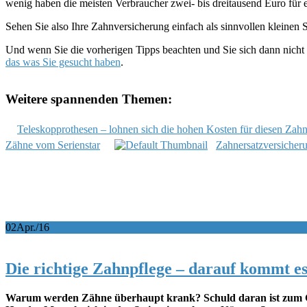
wenig haben die meisten Verbraucher zwei- bis dreitausend Euro für e
Sehen Sie also Ihre Zahnversicherung einfach als sinnvollen kleinen S
Und wenn Sie die vorherigen Tipps beachten und Sie sich dann nicht 
das was Sie gesucht haben
.
Weitere spannenden Themen:
Teleskopprothesen – lohnen sich die hohen Kosten für diesen Zahn
Zähne vom Serienstar
Zahnersatzversicher
02
Apr./16
Die richtige Zahnpflege – darauf kommt e
Warum werden Zähne überhaupt krank? Schuld daran ist zum Groß