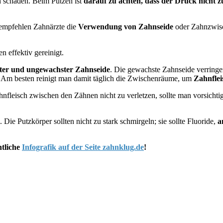
 schaden. Beim Putzen ist
darauf zu achten, dass der Druck nicht zu
 empfehlen Zahnärzte die
Verwendung von Zahnseide
oder Zahnzwisc
 effektiv gereinigt.
ter und ungewachster Zahnseide
. Die gewachste Zahnseide verringe
. Am besten reinigt man damit täglich die Zwischenräume, um
Zahnfle
nfleisch zwischen den Zähnen nicht zu verletzen, sollte man vorsichti
 Die Putzkörper sollten nicht zu stark schmirgeln; sie sollte Fluoride,
a
htliche
Infografik auf der Seite zahnklug.de
!