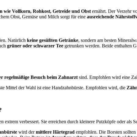
n wie Vollkorn, Rohkost, Getreide und Obst
ernährt. Der Verzehr v
schem Obst, Gemüse und Milch sorgt für eine
ausreichende Nährstoff
den. Natürlich
keine gesüßten Getränke
, sondern am besten Mineralw
auch
grüner oder schwarzer Tee
getrunken werden. Beide enthalten 
r regelmäßige Besuch beim Zahnarzt
sind. Empfohlen wird eine Za
te Mittel der Wahl ist eine Handzahnbürste. Empfohlen wird, die
Zähn
?
ren extrem verbessert. Sie erreichen durch kleinere Putzköpfe oder als
nbürste
wird der
mittlere Härtegrad
empfohlen. Die Borsten sollten