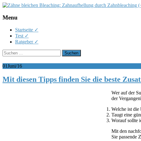
Menu
Skip
Startseite ✓
to
Test ✓
content
Ratgeber ✓
Suchen
nach:
01
Juni/16
Mit diesen Tipps finden Sie die beste Zusa
Wer auf der Suc
der Vergangenh
Welche ist die
Taugt eine gün
Worauf sollte 
Mit den nachfo
Sie passende 