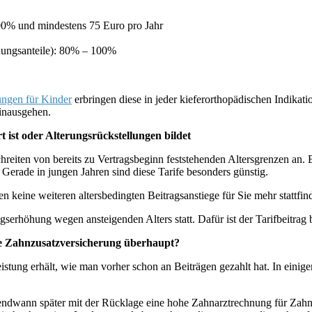
00% und mindestens 75 Euro pro Jahr
hnungsanteile): 80% – 100%
ungen für Kinder
erbringen diese in jeder kieferorthopädischen Indika
inausgehen.
t ist oder Alterungsrückstellungen bildet
schreiten von bereits zu Vertragsbeginn feststehenden Altersgrenzen an. 
e. Gerade in jungen Jahren sind diese Tarife besonders günstig.
n keine weiteren altersbedingten Beitragsanstiege für Sie mehr stattfin
ragserhöhung wegen ansteigenden Alters statt. Dafür ist der Tarifbeitrag 
eine Zahnzusatzversicherung überhaupt?
istung erhält, wie man vorher schon an Beiträgen gezahlt hat. In einig
irgendwann später mit der Rücklage eine hohe Zahnarztrechnung für Za