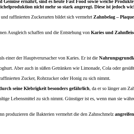
d Gemüse ernährt, sind es heute Fast Food sowie weiche Produkte
helproduktion nicht mehr so stark angeregt. Diese ist jedoch wich
nd raffinierten Zuckerarten bildet sich vermehrt
Zahnbelag – Plaque
inen Ausgleich schaffen und die Entstehung von
Karies und Zahnflei
 als einer der Hauptverursacher von Karies. Er ist die
Nahrungsgrundla
joghurt. Aber auch in süßen Getränken wie Limonade, Cola oder gesüß
raffinierten Zucker, Rohrzucker oder Honig zu sich nimmt.
durch seine Klebrigkeit besonders gefährlich
, da er so länger am Zah
ltige Lebensmittel zu sich nimmt. Günstiger ist es, wenn man sie wäh
ann produzieren die Bakterien vermehrt die den Zahnschmelz
angreife