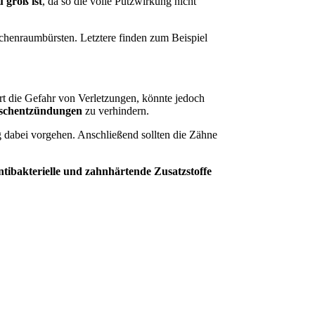
 groß ist
, da so die volle Putzwirkung nicht
henraumbürsten. Letztere finden zum Beispiel
rt die Gefahr von Verletzungen, könnte jedoch
ischentzündungen
zu verhindern.
g dabei vorgehen. Anschließend sollten die Zähne
ntibakterielle und zahnhärtende Zusatzstoffe