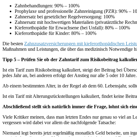
Zahnbehandlungen: 90% – 100%
Prophylaxe und professionelle Zahnreinigung (PZR): 90% – 1
Zahnersatz bei gesetzlicher Regelversorgung: 100%
Zahnersatz mit hochwertigen Materialien (privatärztliche Rec
Kieferorthopädie für Erwachsene (bei Unfall): 80% – 100%
Kieferorthopädie für Kinder: 80% – 100%
Die besten
Zahnzusatzversicherungen mit kieferorthopädischen Leist
Maßnahmen und Leistungen, die über das medizinisch Notwendige h
Tipp 5 – Prüfen Sie ob der Zahntarif zum Risikobeitrag kalkulier
Ist ein Tarif zum Risikobeitrag kalkuliert, steigt der Beitrag bei Über
jedes Jahr an, bei anderen erfolgt der Anstieg nur alle 5 oder 10 Jahr
Ab einem bestimmten Alter, in der Regel ab dem 60. Lebensjahr, sollte
Ist ein Tarif mit Alterungsrückstellungen kalkuliert, findet keine Beit
Abschließend stellt sich natürlich immer die Frage, lohnt sich 
Viele Kritiker meinen, dass man letzten Endes nur genau so viel an Le
vergessen wird dabei vor allem die nachfolgende Tatsache:
Niemand legt bereits jetzt regelmäßig monatlich Geld beiseite, um 