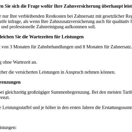
len Sie sich die Frage wofür Ihre Zahnversicherung überhaupt leist
nur Ihre verbleibenden Restkosten bei Zahnersatz mit gesetzlicher R
rife infrage, als wenn Ihre Zahnzusatzversicherung auch für qualitat
 und professionelle Zahnreinigung aufkommen soll.
leichen Sie die Wartezeiten für Leistungen
it von 3 Monaten für Zahnbehandlungen und 8 Monaten für Zahnersatz.
g ohne Wartezeit an.
Sie eher die versicherten Leistungen in Anspruch nehmen können.
grenzungen
i gleichzeitig großzügiger Summenbegrenzung. Bei den meisten Tarifen i
renzt.
e Leistungsstaffel und je höher in den ersten Jahren die Erstattungssumm
istungen: