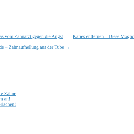
as vom Zahnarzt gegen die Angst
Karies entfernen – Diese Möglic
de – Zahnaufhellung aus der Tube
→
hre Zähne
en an!
erlachen!