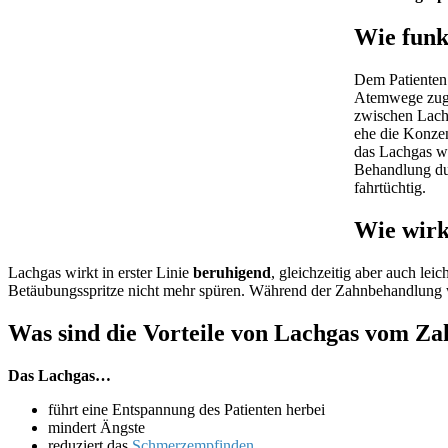
Wie funk
Dem Patienten 
Atemwege zugef
zwischen Lachg
ehe die Konzen
das Lachgas wi
Behandlung dur
fahrtüchtig.
Wie wirk
Lachgas wirkt in erster Linie
beruhigend
, gleichzeitig aber auch leic
Betäubungsspritze nicht mehr spüren. Während der Zahnbehandlung 
Was sind die Vorteile von Lachgas vom Za
Das Lachgas…
führt eine Entspannung des Patienten herbei
mindert Ängste
reduziert das
Schmerzempfinden