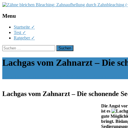
Menu
Skip
Startseite ✓
to
Test ✓
content
Ratgeber ✓
Suchen
nach:
Lachgas vom Zahnarzt – Die sc
Zähne bleichen Bleaching: Zahnaufhellung durch Zahnbleaching (+Te
Lachgas vom Zahnarzt – Die schonende Se
Die Angst vor
ist es
gute Möglichk
bringt. Bisla
Sedierungsopt