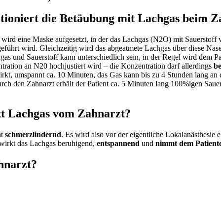
tioniert die Betäubung mit Lachgas beim Z
wird eine Maske aufgesetzt, in der das Lachgas (N2O) mit Sauerstoff v
ührt wird. Gleichzeitig wird das abgeatmete Lachgas über diese Nase
as und Sauerstoff kann unterschiedlich sein, in der Regel wird dem Pa
tration an N20 hochjustiert wird – die Konzentration darf allerdings
b
rkt, umspannt ca. 10 Minuten, das Gas kann bis zu 4 Stunden lang an
ch den Zahnarzt erhält der Patient ca. 5 Minuten lang 100%igen Sauers
t Lachgas vom Zahnarzt?
ht
schmerzlindernd
. Es wird also vor der eigentliche Lokalanästhesie 
wirkt das Lachgas beruhigend,
entspannend
und
nimmt dem Patiente
hnarzt?