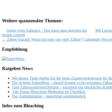
Weitere spannenden Themen:
Angst vorm Zahnarzt – Das kann man dagegen tun
Mit Lachg
besten vorgeht
Post
←
Zähne Anzahl: Wann hat man wie viele Zähne?
Carbamide Peroxi
navigation
Empfehlung
Ratgeber-News
Mit diesen Tipps finden Sie die beste Zusatzversicherung für I
Die richtige Zahnpflege – darauf kommt es bei gesunden Zähn
Eine Zahnzusatzversicherung – garantiert ein glückliches Kind
Alle Home-Bleaching Methoden im Überblick
Das Zahnimplantat – manchmal unumgänglich
Infos zum Bleaching