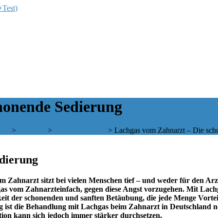
honende Sedierung
st)
>
Ratgeber
>
Zahnbehandlung
>
Lachgas vom Zahnarzt – Die sch
dierung
m Zahnarzt sitzt bei vielen Menschen tief – und weder für den Arz
einfach, gegen diese Angst vorzugehen. Mit Lachg
eit der schonenden und sanften Betäubung, die jede Menge Vortei
ng ist die Behandlung mit Lachgas beim Zahnarzt in Deutschland noc
ion kann sich jedoch immer stärker durchsetzen.