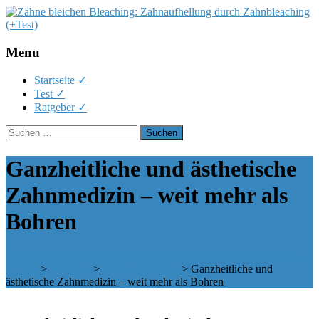
Menu
Skip
Startseite ✓
to
Test ✓
content
Ratgeber ✓
Suchen
nach:
Ganzheitliche und ästhetische
Zahnmedizin – weit mehr als
Bohren
Zähne bleichen Bleaching: Zahnaufhellung durch Zahnbleaching
(+Test)
>
Ratgeber
>
Zahnbehandlung
>
Ganzheitliche und
ästhetische Zahnmedizin – weit mehr als Bohren