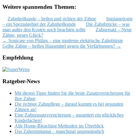
Weitere spannenden Themen:
Zahnheilkunde – heilen und richten der Zähne
Implantologie
– ein Spezialgebiet der Zahnheilkunde
Die Zahnbrücke – was
man außer den Kosten noch beachten sollte
Zahnersatz – Neue
Zähne, neues Glück?
Post
←
Sonicare von Philips – eine moderne elektrische Zahnbürste
Gelbe Zähne – helfen Hausmittel gegen die Verfärbungen?
→
navigation
Empfehlung
Ratgeber-News
Mit diesen Tipps finden Sie die beste Zusatzversicherung für
Ihre Zähne
Die richtige Zahnpflege – darauf kommt es bei gesunden
Zähnen an!
Eine Zahnzusatzversicherung – garantiert ein glückliches
Kinderlachen!
Alle Home-Bleaching Methoden im Überblick
Das Zahnimplantat – manchmal unumgänglich