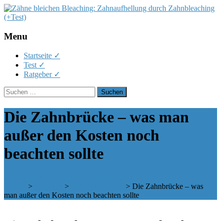
Menu
Skip
Startseite ✓
to
Test ✓
content
Ratgeber ✓
Suchen
nach:
Die Zahnbrücke – was man
außer den Kosten noch
beachten sollte
Zähne bleichen Bleaching: Zahnaufhellung durch Zahnbleaching
(+Test)
>
Ratgeber
>
Zahnbehandlung
>
Die Zahnbrücke – was
man außer den Kosten noch beachten sollte