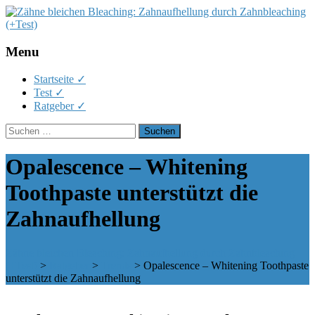
Menu
Skip
Startseite ✓
to
Test ✓
content
Ratgeber ✓
Suchen
nach:
Opalescence – Whitening
Toothpaste unterstützt die
Zahnaufhellung
Zähne bleichen Bleaching: Zahnaufhellung durch Zahnbleaching
(+Test)
>
Ratgeber
>
Trends
>
Opalescence – Whitening Toothpaste
unterstützt die Zahnaufhellung