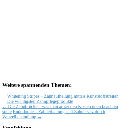
Weitere spannenden Themen:
Whitening Stripes – Zahnaufhellung mittels Kunststoffstreifen
Die wichtigsten Zahnpflegeprodukte
Post
←
Die Zahnbrücke – was man außer den Kosten noch beachten
sollte
Endodontie – Zahnerhaltung statt Zahnersatz durch
navigation
Wurzelbehandlung
→
Empfehlung