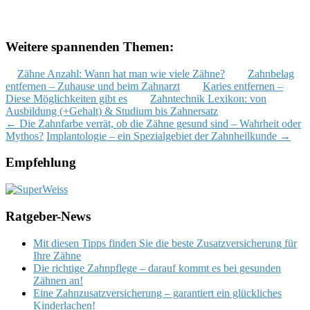
Weitere spannenden Themen:
Zähne Anzahl: Wann hat man wie viele Zähne?
Zahnbelag
entfernen – Zuhause und beim Zahnarzt
Karies entfernen –
Diese Möglichkeiten gibt es
Zahntechnik Lexikon: von
Ausbildung (+Gehalt) & Studium bis Zahnersatz
Post
←
Die Zahnfarbe verrät, ob die Zähne gesund sind – Wahrheit oder
Mythos?
Implantologie – ein Spezialgebiet der Zahnheilkunde
→
navigation
Empfehlung
Ratgeber-News
Mit diesen Tipps finden Sie die beste Zusatzversicherung für
Ihre Zähne
Die richtige Zahnpflege – darauf kommt es bei gesunden
Zähnen an!
Eine Zahnzusatzversicherung – garantiert ein glückliches
Kinderlachen!