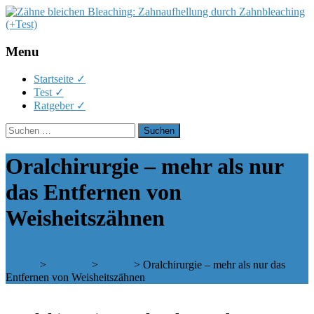
Menu
Skip
Startseite ✓
to
Test ✓
content
Ratgeber ✓
Suchen
nach:
Oralchirurgie – mehr als nur
das Entfernen von
Weisheitszähnen
Zähne bleichen Bleaching: Zahnaufhellung durch Zahnbleaching
(+Test)
>
Ratgeber
>
Trends
>
Oralchirurgie – mehr als nur das
Entfernen von Weisheitszähnen