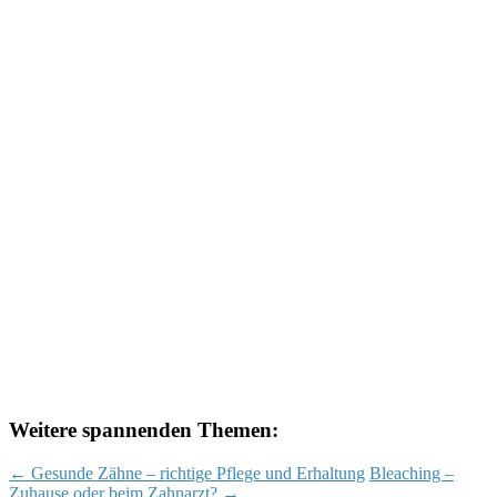
Weitere spannenden Themen:
Post
←
Gesunde Zähne – richtige Pflege und Erhaltung
Bleaching –
Zuhause oder beim Zahnarzt?
→