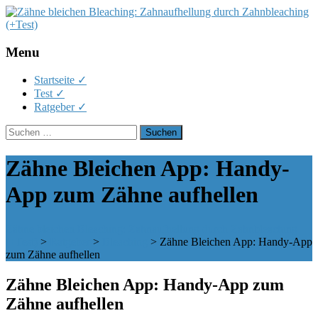
Menu
Skip
Startseite ✓
to
Test ✓
content
Ratgeber ✓
Suchen
nach:
Zähne Bleichen App: Handy-
App zum Zähne aufhellen
Zähne bleichen Bleaching: Zahnaufhellung durch Zahnbleaching
(+Test)
>
Ratgeber
>
Bleaching
>
Zähne Bleichen App: Handy-App
zum Zähne aufhellen
Zähne Bleichen App: Handy-App zum
Zähne aufhellen